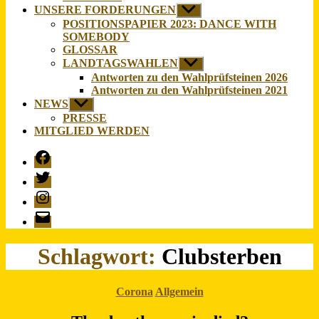
UNSERE FORDERUNGEN
Untermenü
anzeigen
POSITIONSPAPIER 2023: DANCE WITH
SOMEBODY
GLOSSAR
LANDTAGSWAHLEN
Untermenü
anzeigen
Antworten zu den Wahlprüfsteinen 2026
Antworten zu den Wahlprüfsteinen 2021
NEWS
Untermenü
anzeigen
PRESSE
MITGLIED WERDEN
Facebook
Twitter
Instagram
E-
Mail
Schlagwort:
Clubsterben
Kategorien
Corona
Allgemein