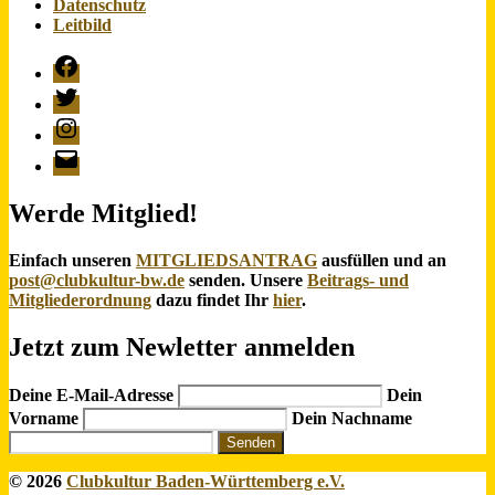
Datenschutz
Leitbild
Facebook
Twitter
Instagram
E-
Mail
Werde Mitglied!
Einfach unseren
MITGLIEDSANTRAG
ausfüllen und an
post@clubkultur-bw.de
senden. Unsere
Beitrags- und
Mitgliederordnung
dazu findet Ihr
hier
.
Jetzt zum Newletter anmelden
Deine E-Mail-Adresse
Dein
Vorname
Dein Nachname
Senden
© 2026
Clubkultur Baden-Württemberg e.V.