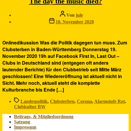
The day the music died?
Beitragsautor
Von
jule
Veröffentlichungsdatum
18. November 2020
Onlinedikussion Was die Politik dagegen tun muss. Zum
Clubsterben in Baden-Württemberg Donnerstag 19.
November 2020 19h auf Facebook First In, Last Out –
Clubs in Deutschland sind (entgegen oft anders
lautender Berichte) für den Clubbetrieb seit Mitte März
geschlossen! Eine Wiedereröffnung ist aktuell nicht in
Sicht. Mehr noch, aktuell steht die komplette
Kulturbranche bis Ende […]
Schlagwörter
Landespolitik
,
Clubsterben
,
Corona
,
Alarmstufe Rot
,
Clubkultur BW
Beitrags- & Mitgliedsordnung
Satzung
Impressum