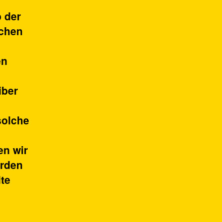
b der
ichen
en
iber
solche
en wir
erden
lte