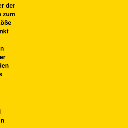
er der
en zum
töße
nkt
en
er
den
s
d
en