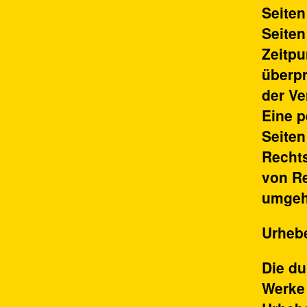
Seiten
Seiten
Zeitpu
überpr
der Ve
Eine p
Seiten
Rechts
von Re
umgeh
Urheb
Die du
Werke 