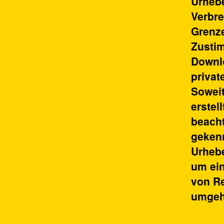
Urhebe
Verbre
Grenze
Zustim
Downlo
privat
Soweit
erstel
beacht
gekenn
Urhebe
um ei
von Re
umgeh