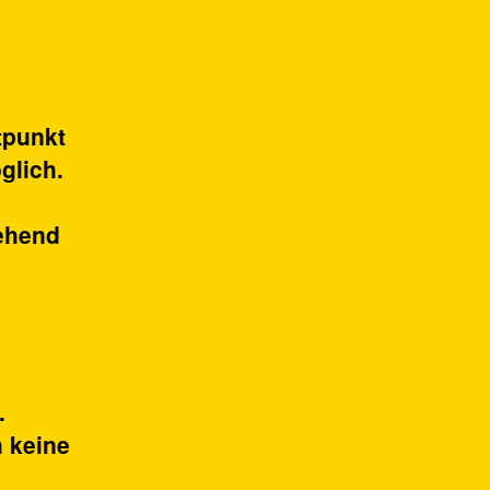
tpunkt
glich.
gehend
.
h keine
n