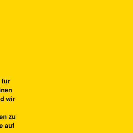
 für
inen
d wir
nen zu
e auf