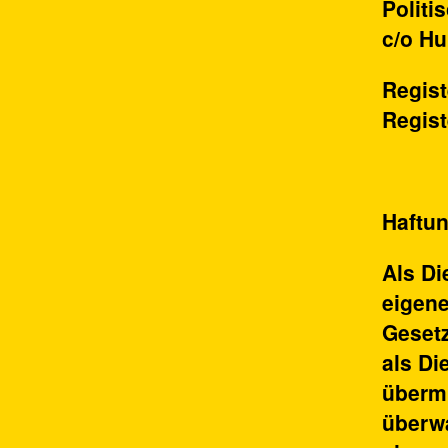
Politi
c/o Hu
Regist
Regis
Haftun
Als Di
eigene
Gesetz
als Di
übermi
überw