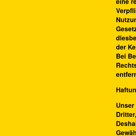
eine r
Verpfl
Nutzu
Gesetz
diesbe
der Ke
Bei B
Rechts
entfer
Haftun
Unser 
Dritte
Deshal
Gewähr