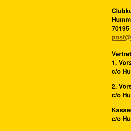
Clubku
Humme
70195 
post@
Vertre
1. Vor
c/o Hu
2. Vor
c/o Hu
Kasse
c/o Hu