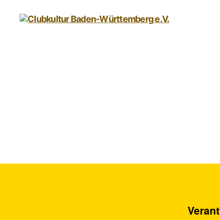
Clubkultur
Baden-
Württemberg
e.V.
Veran